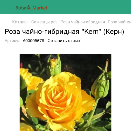
Каталог
Саженцы роз
Роза чайно-гибридная
Роза чайно-
Роза чайно-гибридная "Kern" (Керн)
Артикул:
А00005676
Оставить отзыв