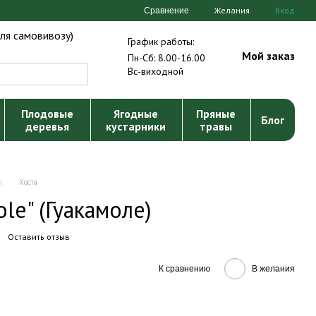
Желания
Вход
Сравнение
ля самовивозу)
График работы:
Мой заказ
Пн-Сб: 8.00-16.00
Вс-виходной
Плодовые
Ягодные
Пряные
Блог
деревья
кустарники
травы
ы
Хоста
le" (Гуакамоле)
Оставить отзыв
К сравнению
В желания