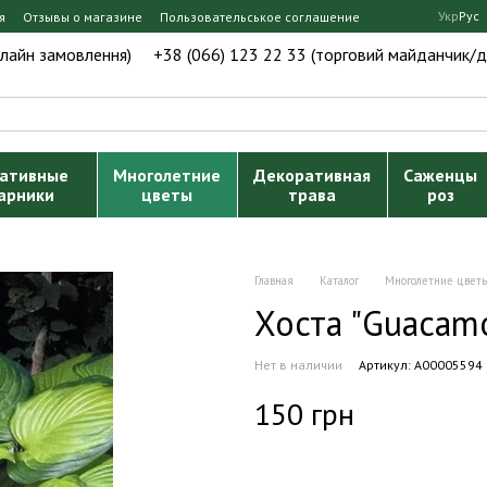
Укр
Рус
я
Отзывы о магазине
Пользовательськое соглашение
нлайн замовлення)
+38 (066) 123 22 33 (торговий майданчик/д
ативные
Многолетние
Декоративная
Саженцы
арники
цветы
трава
роз
Главная
Каталог
Многолетние цвет
Хоста "Guacamo
Нет в наличии
Артикул: А00005594
150 грн