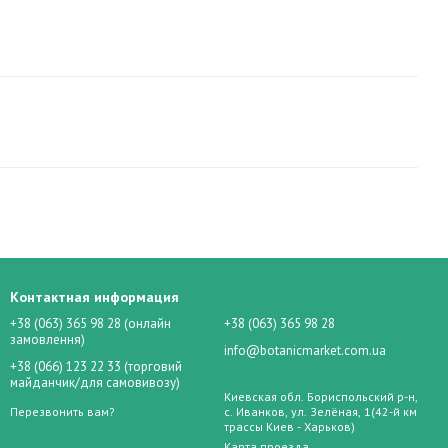
Контактная информация
+38 (063) 365 98 28 (онлайн
+38 (063) 365 98 28
замовлення)
info@botanicmarket.com.ua
+38 (066) 123 22 33 (торговий
майданчик/для самовивозу)
Киевская обл. Бориспольский р-н,
Перезвонить вам?
с. Иванков, ул. Зелёная, 1(42-й км
трассы Киев - Харьков)
Карта проезда