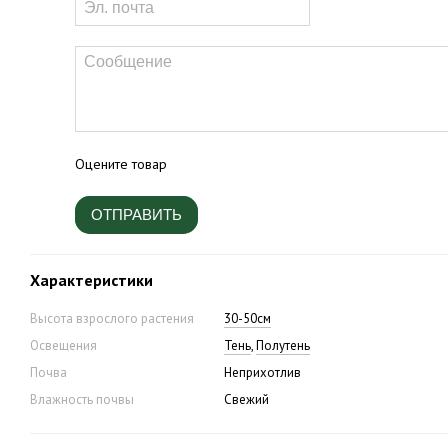
Оцените товар
ОТПРАВИТЬ
Характеристики
Высота взрослого растения
30-50см
Освещения
Тень
,
Полутень
Почва
Неприхотлив
Влажность почвы
Свежий