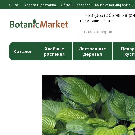
Перейти к основному контенту
О нас
Оплата и доставка
Обмен и возврат
Контактная информаци
+38 (063) 365 98 28 (о
Перезвонить вам?
Хвойные
Лиственные
Декор
Каталог
растения
деревья
куст