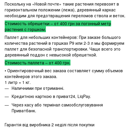
Поскольку на «Новой почте» такие растения перевозят в
горизонтальном положении (лежа), деревянный каркас
необходим для предотвращения переломов ствола и веток.
Стоимость обрешетки – от 400 грн за погонный метр
растения с горшком.
Паллет для небольших контейнеров: При заказе большого
количества растений в горшках P9 или 2-3 л мы формируем
паллет для безопасной транспортировки. Чаще всего это
деревянный поддон с невысокой обрешеткой.
Стоимость паллета – от 400 грн.
• Ориентировочный вес заказа составляет сумму объемов
контейнеров этого заказа.
1 литр = 1 кг.
Наличними при отриманні.
Кредитною карткою в приват24, LiqPay.
Через касу або термінал самообслуговування
Приватбанк.
Гарантія від виробника 2 неділі після покупки