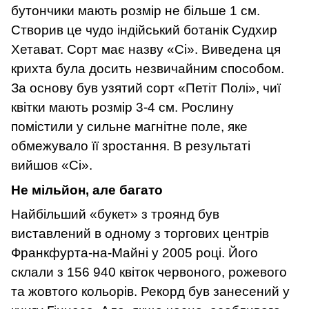
бутончики мають розмір не більше 1 см.
Створив це чудо індійський ботанік Судхир
Хетават. Сорт має назву «Сі». Виведена ця
крихта була досить незвичайним способом.
За основу був узятий сорт «Петіт Полі», чиї
квітки мають розмір 3-4 см. Рослину
помістили у сильне магнітне поле, яке
обмежувало її зростання. В результаті
вийшов «Сі».
Не мільйон, але багато
Найбільший «букет» з троянд був
виставлений в одному з торгових центрів
Франкфурта-на-Майні у 2005 році. Його
склали з 156 940 квіток червоного, рожевого
та жовтого кольорів. Рекорд був занесений у