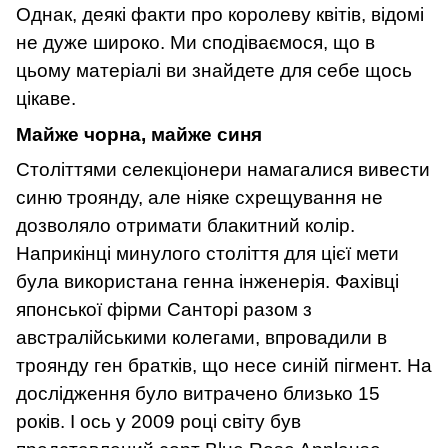
Однак, деякі факти про королеву квітів, відомі
не дуже широко. Ми сподіваємося, що в
цьому матеріалі ви знайдете для себе щось
цікаве.
Майже чорна, майже синя
Століттями селекціонери намагалися вивести
синю троянду, але ніяке схрещування не
дозволяло отримати блакитний колір.
Наприкінці минулого століття для цієї мети
була використана генна інженерія. Фахівці
японської фірми Санторі разом з
австралійськими колегами, впровадили в
троянду ген братків, що несе синій пігмент. На
дослідження було витрачено близько 15
років. І ось у 2009 році світу був