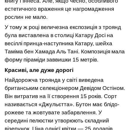
книгу Гіннеса. Але, якщо чесно, особливого
естетичного враження це нагромадження
рослин не мало.
У тому ж році величезна експозиція з троянд
була виставлена
в
столиці
Катару
Досі
на
весіллі
принца
-
наступника
Катару
,
шейха
Таміма
бен
Хамада
Аль
Тані
.
Композиція
мала
форму
піраміди
заввишки
15
метрів
.
Красиві, але дуже дорогі
Найдорожча троянда у світі виведена
британським селекціонером Девідом Остіном.
Він витратив на її створення 15 років. Сорт
називається «Джульєтта». Бутон має блідо-
рожеве та жовтувате забарвлення. У
середині пелюстки утворюють складний
візерунок. Ціна однієї квітки — 25 доларів.