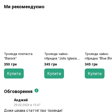
Ми рекомендуємо
Троянда плетиста
Троянда чайно-
Троянда чайно-
"Barock"
гібридна "Jolio Iglesias"
гібридна "Blue Bir
(Хуліо Іглесіас)
(Блю Берд)
350 грн
345 грн
345 грн
Купити
Купити
Купити
Обговорення
1
Анджей
29.02.2024 в 15:47
Дуже цікава стаття! про троянди!