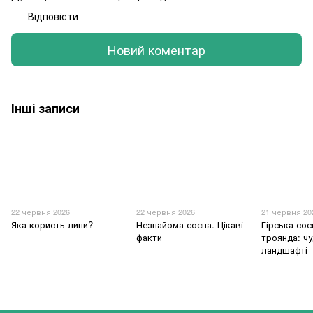
Відповісти
Новий коментар
Інші записи
22 червня 2026
22 червня 2026
21 червня 20
Яка користь липи?
Незнайома сосна. Цікаві
Гірська сос
факти
троянда: чу
ландшафті