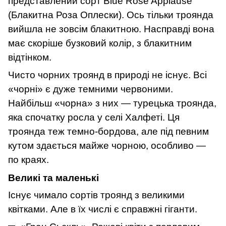
представлений сорт Blue Rose Applause
(Блакитна Роза Оплески). Ось тільки троянда
вийшла не зовсім блакитною. Насправді вона
має скоріше бузковий колір, з блакитним
відтінком.
Чисто чорних троянд в природі не існує. Всі
«чорні» є дуже темними червоними.
Найбільш «чорна» з них — турецька троянда,
яка спочатку росла у селі Халфеті. Ця
троянда теж темно-бордова, але під певним
кутом здається майже чорною, особливо —
по краях.
Великі та маленькі
Існує чимало сортів троянд з великими
квітками. Але в їх числі є справжні гіганти.