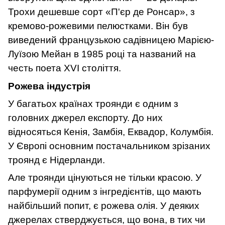
Трохи дешевше сорт «П'єр де Ронсар», з
кремово-рожевими пелюстками. Він був
виведений французькою садівницею Марією-
Луїзою Мейан в 1985 році та названий на
честь поета XVI століття.
Рожева індустрія
У багатьох країнах троянди є одним з
головних джерел експорту. До них
відносяться Кенія, Замбія, Еквадор, Колумбія.
У Європі основним постачальником зрізаних
троянд є Нідерланди.
Але троянди цінуються не тільки красою. У
парфумерії одним з інгредієнтів, що мають
найбільший попит, є рожева олія. У деяких
джерелах стверджується, що вона, в тих чи